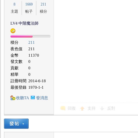
8
1669
211
主題
帖子
積分
LV4 中階魔法師
積分
211
夜色值
211
金幣
11370
發文數
0
貢獻
0
精華
0
註冊時間
2014-6-18
最後登錄
1970-1-1
收聽TA
發消息
回復
支持
反對