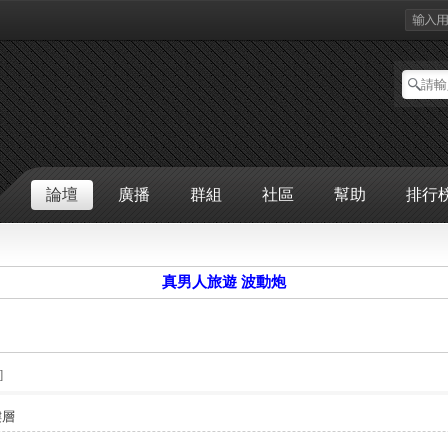
論壇
廣播
群組
社區
幫助
排行
真男人旅遊 波動炮
]
樓層