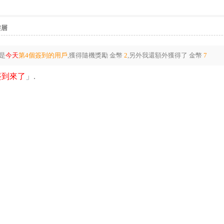
樓層
是
今天
第4個簽到的用戶
,獲得隨機獎勵
金幣
2
,另外我還額外獲得了
金幣
7
簽到來了
」.