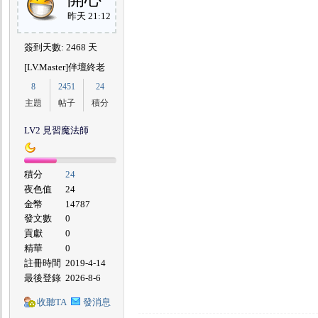
昨天 21:12
簽到天數: 2468 天
[LV.Master]伴壇終老
8
2451
24
主題
帖子
積分
LV2 見習魔法師
積分
24
夜色值
24
金幣
14787
發文數
0
貢獻
0
精華
0
註冊時間
2019-4-14
最後登錄
2026-8-6
收聽TA
發消息