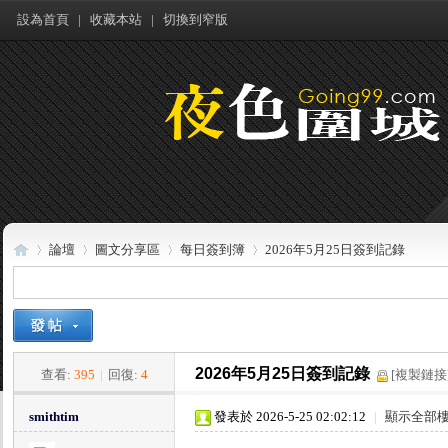
設為首頁
|
收藏本站
|
切換到窄版
論壇
圖文分享區
每日簽到簿
2026年5月25日簽到記錄
夜
»
›
›
›
2026年5月25日簽到記錄
查看:
395
|
回復:
4
[複製鏈接
smithtim
發表於 2026-5-25 02:02:12
|
顯示全部