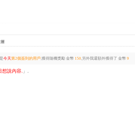
樓層
是
今天
第2個簽到的用戶
,獲得隨機獎勵
金幣
150
,另外我還額外獲得了
金幣
9
想說內容.
」.