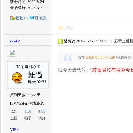
註冊時間
2020-8-24
最後登錄
2026-8-7
城
收聽TA
發消息
回復
frank2
發表於 2026-5-25 14:28:43
|
顯示全部
我在
2026-05-25 14:28
完成簽到,
TA的每日心情
我今天最想說:「
該會員沒有填寫今日
難過
昨天 02:35
簽到天數: 3322 天
[LV.Master]伴壇終老
224
4101
8733
主題
帖子
積分
VIP 4