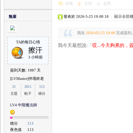
回復
支持
反對
無崖
發表於 2026-5-25 19:08:18
|
顯示全部
我在
2026-05-25 19:08
完成簽到,
TA的每日心情
我今天最想說:「
哎...今天夠累的，
擦汗
3 小時前
簽到天數: 1987 天
[LV.Master]伴壇終老
21
2011
113
主題
帖子
積分
LV4 中階魔法師
積分
113
夜色值
113