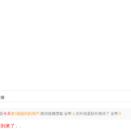
樓層
是
今天
第3個簽到的用戶
,獲得隨機獎勵
金幣
4
,另外我還額外獲得了
金幣
8
簽到來了
」.