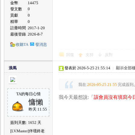
金幣
14475
發文數
0
貢獻
0
精華
0
註冊時間
2017-1-20
最後登錄
2026-8-7
收聽TA
發消息
回復
支持
反對
浪馬
發表於 2026-5-25 21:55:14
|
顯示全部
我在
2026-05-25 21:55
完成簽到,
TA的每日心情
我今天最想說:「
該會員沒有填寫今日
慵懶
昨天 11:55
簽到天數: 1652 天
[LV.Master]伴壇終老