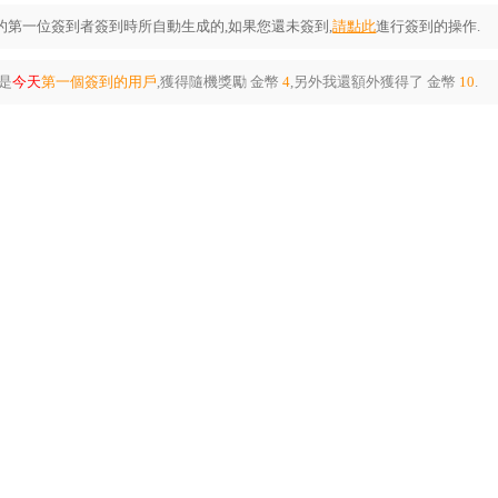
第一位簽到者簽到時所自動生成的,如果您還未簽到,
請點此
進行簽到的操作.
是
今天
第一個簽到的用戶
,獲得隨機獎勵
金幣
4
,另外我還額外獲得了
金幣
10
.