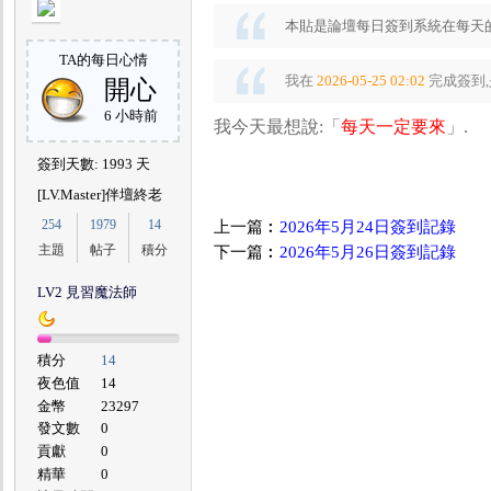
本貼是論壇每日簽到系統在每天的
TA的每日心情
我在
2026-05-25 02:02
完成簽到,
開心
色
6 小時前
我今天最想說:「
每天一定要來
」.
簽到天數: 1993 天
[LV.Master]伴壇終老
254
1979
14
上一篇︰
2026年5月24日簽到記錄
主題
帖子
積分
下一篇︰
2026年5月26日簽到記錄
LV2 見習魔法師
圍
積分
14
夜色值
14
金幣
23297
發文數
0
貢獻
0
精華
0