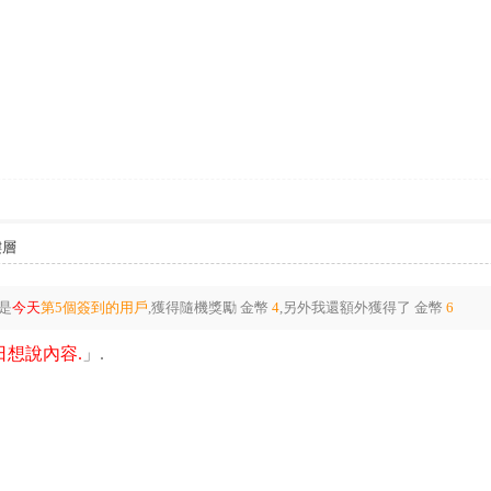
樓層
是
今天
第5個簽到的用戶
,獲得隨機獎勵
金幣
4
,另外我還額外獲得了
金幣
6
想說內容.
」.