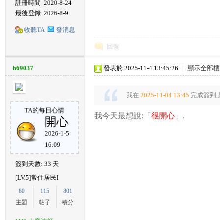
註冊時間
2020-8-24
最後登錄
2026-8-9
城
收聽TA
發消息
回復
b69037
發表於 2025-11-4 13:45:26
|
顯示全部樓
我在
2025-11-04 13:45
完成簽到,
TA的每日心情
我今天最想說:「
很開心
」.
開心
2026-1-5
16:09
簽到天數: 33 天
[LV.5]常住居民I
80
115
801
主題
帖子
積分