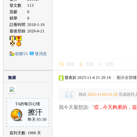
發文數
113
貢獻
0
精華
0
註冊時間
2018-1-10
最後登錄
2026-6-21
收聽TA
發消息
回復
支持
反對
無崖
發表於 2025-11-4 21:20:16
|
顯示全部樓
我在
2025-11-04 21:20
完成簽到,
TA的每日心情
我今天最想說:「
哎...今天夠累的，
擦汗
昨天 05:50
簽到天數: 1988 天