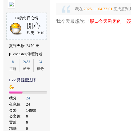
我在
2025-11-04 22:01
完成簽到,
TA的每日心情
我今天最想說:「
哎...今天夠累的，
開心
昨天 13:10
簽到天數: 2470 天
[LV.Master]伴壇終老
8
2453
24
主題
帖子
積分
LV2 見習魔法師
積分
24
夜色值
24
金幣
14809
發文數
0
貢獻
0
精華
0