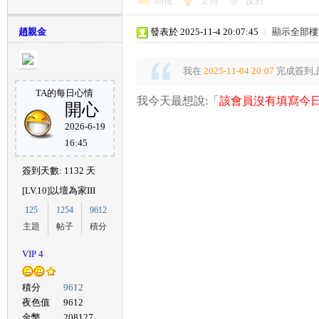
回復
支持
反對
趙親金
發表於 2025-11-4 20:07:45
|
顯示全部樓
我在
2025-11-04 20:07
完成簽到,
TA的每日心情
我今天最想說:「
該會員沒有填寫今日
開心
2026-6-19
16:45
簽到天數: 1132 天
[LV.10]以壇為家III
125
1254
9612
主題
帖子
積分
VIP 4
積分
9612
夜色值
9612
金幣
208127