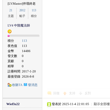
[LV.Master]伴壇終老
21
2012
113
主題
帖子
積分
LV4 中階魔法師
積分
113
夜色值
113
金幣
14486
發文數
0
貢獻
0
精華
0
註冊時間
2017-1-20
最後登錄
2026-8-8
收聽TA
發消息
回復
支持
反對
Wief3z22
發表於 2025-11-4 22:01:05
|
顯示全部樓