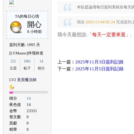
本貼是論壇每日簽到系統在每天的
TA的每日心情
我在
2025-11-04 02:24
完成簽到,
開心
色
8 小時前
我今天最想說:「
每天一定要來逛
」.
簽到天數: 1995 天
[LV.Master]伴壇終老
255
1981
14
上一篇︰
2025年11月3日簽到記錄
主題
帖子
積分
下一篇︰
2025年11月5日簽到記錄
LV2 見習魔法師
圍
積分
14
夜色值
14
金幣
23331
發文數
0
貢獻
0
精華
0