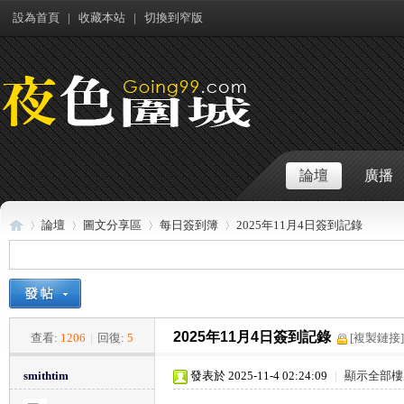
設為首頁
|
收藏本站
|
切換到窄版
論壇
廣播
論壇
圖文分享區
每日簽到簿
2025年11月4日簽到記錄
夜
»
›
›
›
2025年11月4日簽到記錄
查看:
1206
|
回復:
5
[複製鏈接]
smithtim
發表於 2025-11-4 02:24:09
|
顯示全部樓