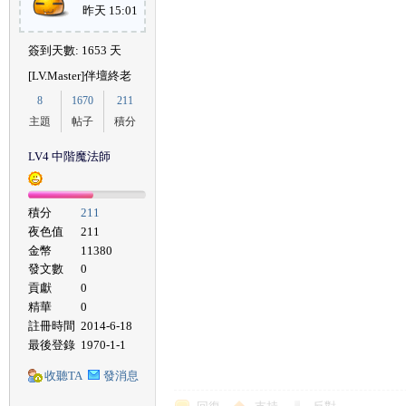
昨天 15:01
簽到天數: 1653 天
[LV.Master]伴壇終老
8
1670
211
主題
帖子
積分
LV4 中階魔法師
積分
211
夜色值
211
金幣
11380
發文數
0
貢獻
0
精華
0
註冊時間
2014-6-18
最後登錄
1970-1-1
收聽TA
發消息