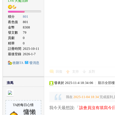
LV6 大魔法師
積分
801
夜色值
801
金幣
8308
發文數
79
貢獻
0
精華
0
註冊時間
2025-10-11
最後登錄
2026-1-7
收聽TA
發消息
回復
支持
反對
浪馬
發表於 2025-11-4 18:34:06
|
顯示全部樓
我在
2025-11-04 18:34
完成簽到,
TA的每日心情
我今天最想說:「
該會員沒有填寫今日
慵懶